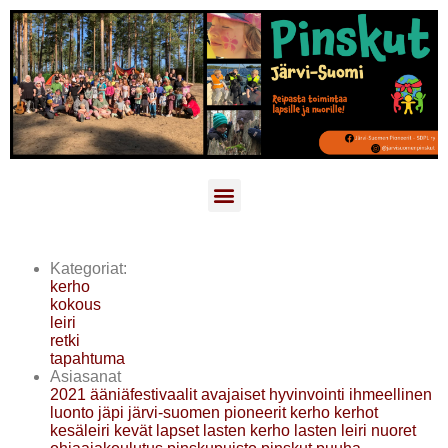
Kategoriat:
kerho
kokous
leiri
retki
tapahtuma
Asiasanat
2021
ääniäfestivaalit
avajaiset
hyvinvointi
ihmeellinen
luonto
jäpi
järvi-suomen pioneerit
kerho
kerhot
kesäleiri
kevät
lapset
lasten kerho
lasten leiri
nuoret