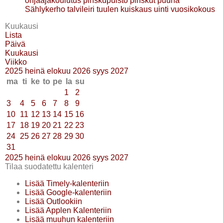
ohjaajakoulutus
pinskupuisto
pinskut
puuha
Sählykerho
talvileiri
tuulen kuiskaus
uinti
vuosikokous
Kuukausi
Lista
Päivä
Kuukausi
Viikko
2025
heinä
elokuu 2026
syys
2027
ma
ti
ke
to
pe
la
su
1
2
3
4
5
6
7
8
9
10
11
12
13
14
15
16
17
18
19
20
21
22
23
24
25
26
27
28
29
30
31
2025
heinä
elokuu 2026
syys
2027
Tilaa suodatettu kalenteri
Lisää Timely-kalenteriin
Lisää Google-kalenteriin
Lisää Outlookiin
Lisää Applen Kalenteriin
Lisää muuhun kalenteriin