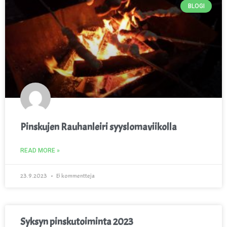
BLOGI
Pinskujen Rauhanleiri syyslomaviikolla
READ MORE »
23.9.2023
Ei kommentteja
Syksyn pinskutoiminta 2023