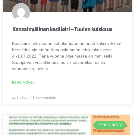
Kansainvälinen kesäleiri – Tuulen kuiskaus
Kesäleiriin eli vuoden kohokohtaan on enää kaksi viikkoa!
Kesäleiriä vietetään Kangaslammen leirikeskuksessa
4.-13.7.2022 Tänä vuonna ohjelmassa on mm. retki
Saarijärven vesieläinpuistoon, metsäretkiä, uintia,
saunomista, pelejä
READ MORE »
22.6.2022
Ei kommentteja
KERHO-BLOGI